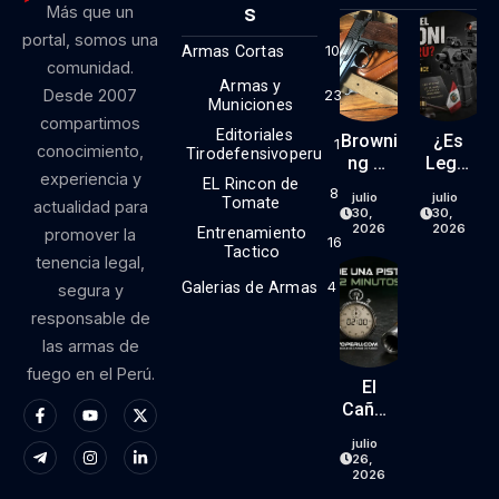
S
Más que un
portal, somos una
Armas Cortas
10
comunidad.
Armas y
Desde 2007
23
Municiones
compartimos
Editoriales
Browni
¿Es
1
conocimiento,
Tirodefensivoperu
Ng Hi
Legal
experiencia y
EL Rincon de
Power
El Kit
8
julio
julio
Tomate
actualidad para
9mm
RONI
30,
30,
(parte
En El
2026
2026
Entrenamiento
promover la
16
1)
Perú?
Tactico
tenencia legal,
Lo
Galerias de Armas
4
segura y
Que
responsable de
Dice
La
las armas de
Ley… Y
fuego en el Perú.
Lo
El
Que
Cañón
No
De
julio
Dice.
Una
26,
Pistola
2026
Vive