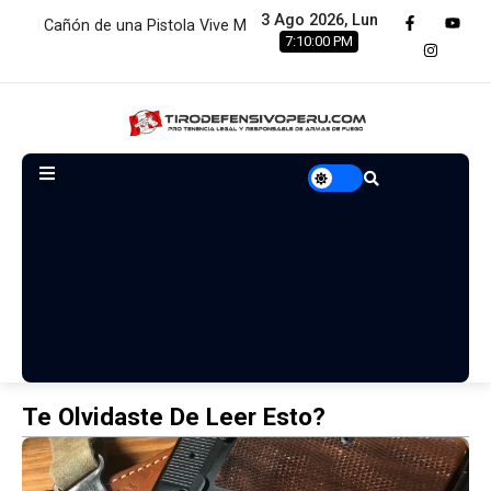
3 Ago 2026, Lun
Cañón de una Pistola Vive Menos de 2 Minutos:…
Estamos reno
7:10:00 PM
Te Olvidaste De Leer Esto?