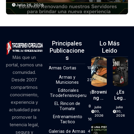
Julio 26, 2026
Principales
Lo Más
Publicacione
Leído
S
Más que un
portal, somos una
Armas Cortas
10
comunidad.
Armas y
Desde 2007
23
Municiones
compartimos
Editoriales
Browni
¿Es
1
conocimiento,
Tirodefensivoperu
Ng Hi
Legal
experiencia y
EL Rincon de
Power
El Kit
8
julio
julio
Tomate
actualidad para
9mm
RONI
30,
30,
(parte
En El
2026
2026
Entrenamiento
promover la
16
1)
Perú?
Tactico
tenencia legal,
Lo
Galerias de Armas
4
segura y
Que