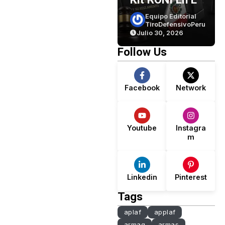
(parte 1)
Perú? Lo Que
Equipo Editorial
Equipo Editorial
TiroDefensivoPeru
TiroDefensivoPeru
Dice La Ley… Y
Julio 30, 2026
Julio 30, 2026
Lo Que No
Follow Us
Dice.
Facebook
Network
Youtube
Instagra
m
Linkedin
Pinterest
Tags
aplaf
applaf
armaq
armas