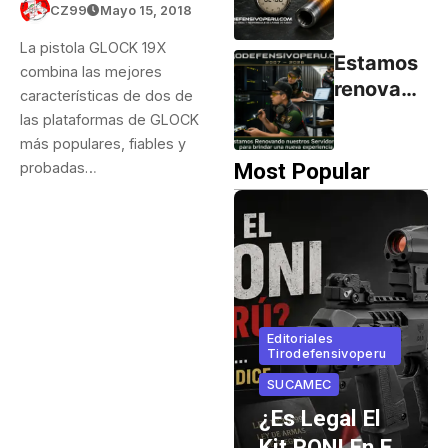
Pistola
CZ99
Mayo 15, 2018
que no
Vive
La pistola GLOCK 19X
dice.
Menos
Estamos
combina las mejores
de 2
renovand
características de dos de
Minutos:
o
las plataformas de GLOCK
El
servidore
más populares, fiables y
Secreto
s para
Most Popular
probadas…
Detrás
brindar
del
una
Desgaste
nueva
experien
cia
Editoriales
Tirodefensivoperu
Armas Cortas
SUCAMEC
Browning Hi
¿Es Legal El
Power 9mm
Kit RONI En El