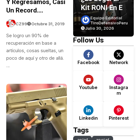
Y Regresamos, Casi
Power 9mm
Kit RONI En El
Una
Un Record….
(parte 1)
Perú? Lo Que
Viv
Equipo Editorial
Equipo Editorial
TiroDefensivoPeru
TiroDefensivoPeru
CZ99
Octubre 31, 2019
Dice La Ley… Y
De 
Julio 30, 2026
Julio 30, 2026
Jul
Lo Que No
El 
Se logro un 90% de
Follow Us
Dice.
Det
recuperación en base a
artículos, cosas sueltas, un
De
poco de aquí y otro de allá.
Facebook
Network
…
Youtube
Instagra
m
Linkedin
Pinterest
Tags
aplaf
applaf