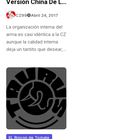
Versión China De La
Famosa Pistola CZ
CZ99
Abril 24, 2017
75. By Tomate©
La organización interna del
arma es casi idéntica a la CZ
aunque la calidad interna
deja un tantito que desear,…
EL Rincon de Tomate