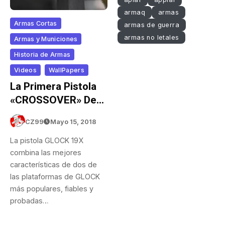
armaq
armas
Armas Cortas
armas de guerra
armas no letales
Armas y Municiones
Historia de Armas
Videos
WallPapers
La Primera Pistola
«CROSSOVER» De
GLOCK
CZ99
Mayo 15, 2018
La pistola GLOCK 19X
combina las mejores
características de dos de
las plataformas de GLOCK
más populares, fiables y
probadas…