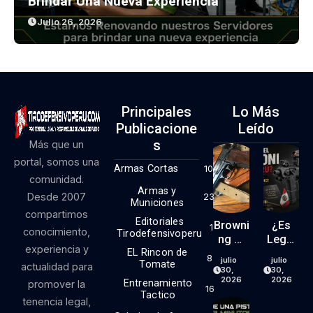
Brindar Una Nueva Experiencia
Julio 26, 2026
Principales
Lo Más
Publicacione
Leído
S
Más que un
portal, somos una
Armas Cortas
10
comunidad.
Armas y
Desde 2007
23
Municiones
compartimos
Editoriales
Browni
¿Es
1
conocimiento,
Tirodefensivoperu
Ng Hi
Legal
experiencia y
EL Rincon de
Power
El Kit
8
julio
julio
Tomate
actualidad para
9mm
RONI
30,
30,
(parte
En El
2026
2026
Entrenamiento
promover la
16
1)
Perú?
Tactico
tenencia legal,
Lo