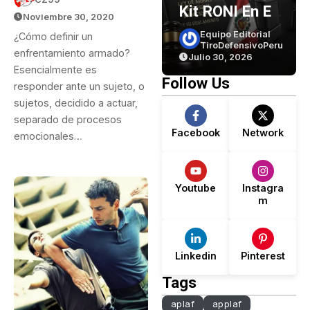
Armado?
Power 9mm
Kit RONI En El
Noviembre 30, 2020
(parte 1)
Perú? Lo Que
Equipo Editorial
Equipo Editorial
¿Cómo definir un
TiroDefensivoPeru
TiroDefensivoPeru
Dice La Ley… Y
enfrentamiento armado?
Julio 30, 2026
Julio 30, 2026
Lo Que No
Esencialmente es
Follow Us
responder ante un sujeto, o
Dice.
sujetos, decidido a actuar,
separado de procesos
Facebook
Network
emocionales…
Youtube
Instagra
m
Linkedin
Pinterest
Tags
aplaf
applaf