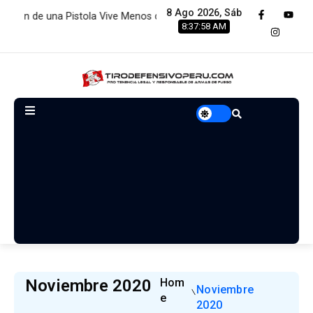
8 Ago 2026, Sáb
Vive Menos de 2 Minutos:…
Estamos renovando servidores par
8:37:59 AM
Noviembre 2020
Hom
Noviembre
E
2020