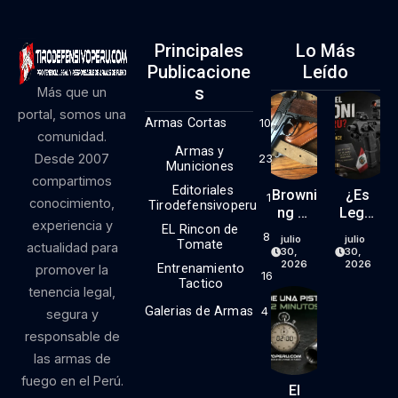
Principales
Lo Más
Publicacione
Leído
S
Más que un
portal, somos una
Armas Cortas
10
comunidad.
Armas y
Desde 2007
23
Municiones
compartimos
Editoriales
Browni
¿Es
1
conocimiento,
Tirodefensivoperu
Ng Hi
Legal
experiencia y
EL Rincon de
Power
El Kit
8
julio
julio
Tomate
actualidad para
9mm
RONI
30,
30,
(parte
En El
2026
2026
Entrenamiento
promover la
16
1)
Perú?
Tactico
tenencia legal,
Lo
Galerias de Armas
4
segura y
Que
responsable de
Dice
La
las armas de
Ley… Y
fuego en el Perú.
Lo
El