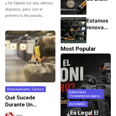
y he fallado los dos últimos
ley… y lo
Pistola
disparos, pero con el
que no
Vive
primero lo he parado…
dice.
Menos
Estamos
de 2
renovand
Minutos:
o
El
servidore
Secreto
s para
Most Popular
Detrás
brindar
del
una
Desgaste
nueva
experien
cia
Entrenamiento Tactico
Editoriales
Tirodefensivoperu
Qué Sucede
Durante Un
Armas Cortas
SUCAMEC
Enfrentamiento
Browning Hi
¿Es Legal El
CZ99