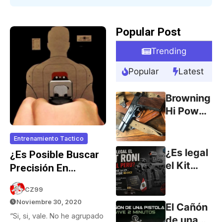
Popular Post
Trending
Popular
Latest
Browning
Hi Power
9mm
(parte 1)
Entrenamiento Tactico
¿Es legal
¿Es Posible Buscar
el Kit
Precisión En
RONI en
Condiciones De
el Perú?
CZ99
Estrés?
Noviembre 30, 2020
Lo que
El Cañón
dice la
“Si, si, vale. No he agrupado
de una