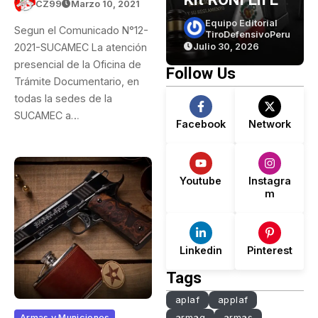
CZ99
Marzo 10, 2021
(parte 1)
Perú? Lo Que
Equipo Editorial
Equipo Editorial
Segun el Comunicado N°12-
TiroDefensivoPeru
TiroDefensivoPeru
Dice La Ley… Y
2021-SUCAMEC La atención
Julio 30, 2026
Julio 30, 2026
Lo Que No
presencial de la Oficina de
Follow Us
Dice.
Trámite Documentario, en
todas la sedes de la
SUCAMEC a…
Facebook
Network
Youtube
Instagra
m
Linkedin
Pinterest
Tags
aplaf
applaf
Armas y Municiones
armaq
armas