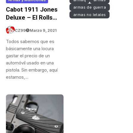
armas de guerra
Cabot 1911 Jones
armas no letales
Deluxe – El Rolls
Royce De Las
CZ99
Marzo 9, 2021
.45ACP
Todos sabemos que es
básicamente una locura
gastar el precio de un
automóvil usado en una
pistola. Sin embargo, aquí
estamos,…