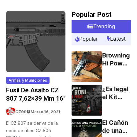
Popular Post
Trending
Popular
Latest
Browning
Hi Power
9mm
(parte 1)
Armas y Municiones
¿Es legal
Fusil De Asalto CZ
el Kit
807 7,62×39 Mm 16″
RONI en
el Perú?
CZ99
Marzo 16, 2021
Lo que
El Cañón
El CZ 807 se deriva de la
dice la
de una
serie de rifles CZ 805
ley… y lo