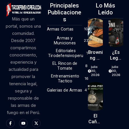
Principales
Lo Más
Publicacione
Leído
S
Más que un
portal, somos una
Armas Cortas
10
comunidad.
Armas y
Desde 2007
23
Municiones
compartimos
Editoriales
Browni
¿Es
1
conocimiento,
Tirodefensivoperu
Ng Hi
Legal
experiencia y
EL Rincon de
Power
El Kit
8
julio
julio
Tomate
actualidad para
9mm
RONI
30,
30,
(parte
En El
2026
2026
Entrenamiento
promover la
16
1)
Perú?
Tactico
tenencia legal,
Lo
Galerias de Armas
4
segura y
Que
responsable de
Dice
La
las armas de
Ley… Y
fuego en el Perú.
Lo
El
Que
Cañón
No
De