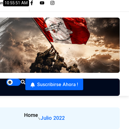
un
10:55:53 AM
ia
Mantenimiento Preventivo de CZ Shadow 2
Proye
Suscribirse Ahora !
Home
Julio 2022