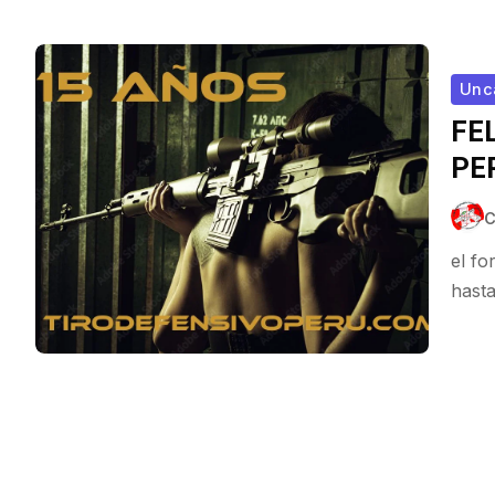
Unc
FE
PE
el fo
hast