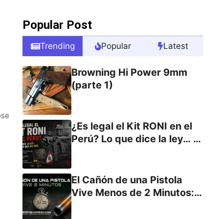
Popular Post
Trending
Popular
Latest
Browning Hi Power 9mm
(parte 1)
ose
¿Es legal el Kit RONI en el
Perú? Lo que dice la ley… y
lo que no dice.
El Cañón de una Pistola
Vive Menos de 2 Minutos:
El Secreto Detrás del
Desgaste