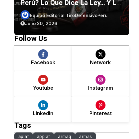
Perú? Lo Que Dice La Ley… Y Lo
Que No Dice.
Equipo Editorial TiroDefensivoPeru
Julio 30, 2026
Follow Us
Facebook
Network
Youtube
Instagram
Linkedin
Pinterest
Tags
aplaf
applaf
armaq
armas