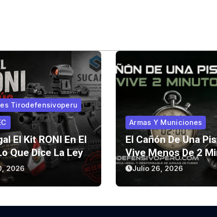
ales Tirodefensivoperu
EC
Armas Y Municiones
al El Kit RONI En El
El Cañón De Una Pis
Lo Que Dice La Ley…
Vive Menos De 2 Mi
ue No Dice.
El Secreto Detrás D
0, 2026
Julio 26, 2026
Desgaste