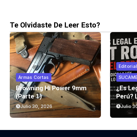
Te Olvidaste De Leer Esto?
Editori
Armas Cortas
SUCAM
Browning Hi Power 9mm
¿Es Leg
(parte 1)
Perú? 
Y Lo Q
Julio 30, 2026
Julio 3