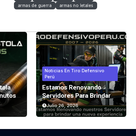
armas de guerra
armas no letales
Noticias En Tiro Defensivo
Perú
tola
Estamos Renovando
nutos:
Servidores Para Brindar
el
Una Nueva Experiencia
Julio 26, 2026