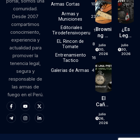
portal, somos una
Armas Cortas
10
comunidad.
Armas y
Desde 2007
23
Municiones
compartimos
Editoriales
Browni
¿Es
1
conocimiento,
Tirodefensivoperu
Ng Hi
Legal
experiencia y
EL Rincon de
Power
El Kit
8
julio
julio
Tomate
actualidad para
9mm
RONI
30,
30,
(parte
En El
2026
2026
Entrenamiento
promover la
16
1)
Perú?
Tactico
tenencia legal,
Lo
Galerias de Armas
4
segura y
Que
responsable de
Dice
La
las armas de
Ley… Y
fuego en el Perú.
Lo
El
Que
Cañón
No
De
julio
Dice.
Una
26,
Pistola
2026
Vive
Menos