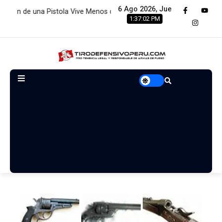
6 Ago 2026, Jue
 Vive Menos de 2 Minutos:…
Estamos renovando servidores par
1:37:03 PM