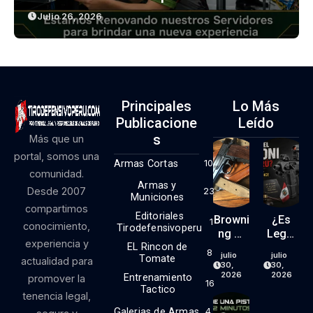
Julio 26, 2026
Principales
Lo Más
Publicacione
Leído
S
Más que un
portal, somos una
Armas Cortas
10
comunidad.
Armas y
Desde 2007
23
Municiones
compartimos
Editoriales
Browni
¿Es
1
conocimiento,
Tirodefensivoperu
Ng Hi
Legal
experiencia y
EL Rincon de
Power
El Kit
8
julio
julio
Tomate
actualidad para
9mm
RONI
30,
30,
(parte
En El
2026
2026
Entrenamiento
promover la
16
1)
Perú?
Tactico
tenencia legal,
Lo
Galerias de Armas
4