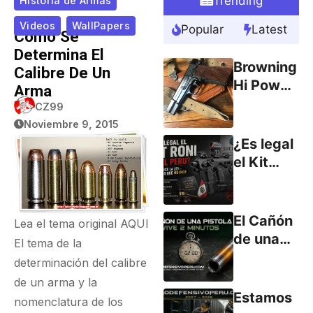
Trending
Historia de Armas
Videos
WallPapers
Popular
Latest
Como Se
Determina El
Browning
Calibre De Un
Hi Power
Arma
9mm
CZ99
(parte 1)
Noviembre 9, 2015
¿Es legal
el Kit
RONI en
el Perú?
Lo que
El Cañón
Lea el tema original
AQUI
dice la
de una
El tema de la
ley… y lo
Pistola
determinación del calibre
que no
Vive
de un arma y la
dice.
Menos
Estamos
nomenclatura de los
de 2