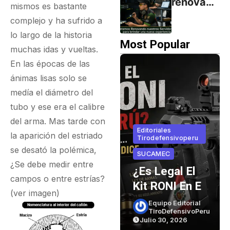
renovand
mismos es bastante
Minutos:
o
complejo y ha sufrido a
El
servidore
lo largo de la historia
Secreto
s para
Most Popular
muchas idas y vueltas.
Detrás
brindar
En las épocas de las
del
una
ánimas lisas solo se
Desgaste
nueva
medía el diámetro del
experien
tubo y ese era el calibre
cia
del arma. Mas tarde con
Editoriales
la aparición del estriado
Tirodefensivoperu
Armas Y
se desató la polémica,
as Cortas
SUCAMEC
Municiones
¿Se debe medir entre
owning Hi
¿Es Legal El
El Cañó
campos o entre estrías?
wer 9mm
Kit RONI En El
Una Pist
(ver imagen)
rte 1)
Perú? Lo Que
Vive Me
Equipo Editorial
Equipo Editorial
CZ99
TiroDefensivoPeru
TiroDefensivoPeru
Dice La Ley… Y
De 2 Min
lio 30, 2026
Julio 30, 2026
Julio 26, 2