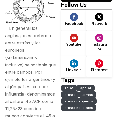
Lo Que No
El Secre
Follow Us
Dice.
Detrás D
Desgast
Facebook
Network
En general los
anglosajones preferían
entre estrías y los
Youtube
Instagra
m
europeos
(sudamericanos
inclusive) se sostenía que
Linkedin
Pinterest
entre campos. Por
Tags
ejemplo los argentinos (y
algún país vecino por
aplaf
applaf
influencia) denominamos
armaq
armas
al calibre .45 ACP como
armas de guerra
armas no letales
11,25x23 cuando el
mundo convierte el .45 a