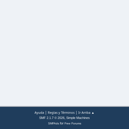
|
|
Ayuda
Reglas y Términos
Ir Arriba ▲
,
SMF 2.1.7 © 2026
Simple Machines
for
SMFAds
Free Forums