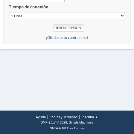
Tiempo de conexión:
¿Olvidaste tu contraseña?
|
|
Ayuda
Reglas y Términos
Ir Arriba ▲
,
SMF 2.1.7 © 2026
Simple Machines
for
SMFAds
Free Forums