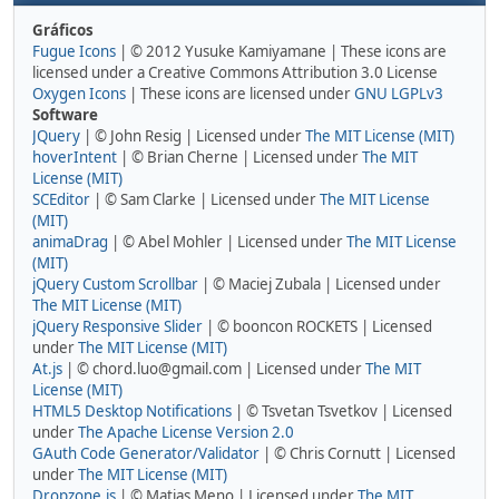
Gráficos
Fugue Icons
| © 2012 Yusuke Kamiyamane | These icons are
licensed under a Creative Commons Attribution 3.0 License
Oxygen Icons
| These icons are licensed under
GNU LGPLv3
Software
JQuery
| © John Resig | Licensed under
The MIT License (MIT)
hoverIntent
| © Brian Cherne | Licensed under
The MIT
License (MIT)
SCEditor
| © Sam Clarke | Licensed under
The MIT License
(MIT)
animaDrag
| © Abel Mohler | Licensed under
The MIT License
(MIT)
jQuery Custom Scrollbar
| © Maciej Zubala | Licensed under
The MIT License (MIT)
jQuery Responsive Slider
| © booncon ROCKETS | Licensed
under
The MIT License (MIT)
At.js
| © chord.luo@gmail.com | Licensed under
The MIT
License (MIT)
HTML5 Desktop Notifications
| © Tsvetan Tsvetkov | Licensed
under
The Apache License Version 2.0
GAuth Code Generator/Validator
| © Chris Cornutt | Licensed
under
The MIT License (MIT)
Dropzone.js
| © Matias Meno | Licensed under
The MIT