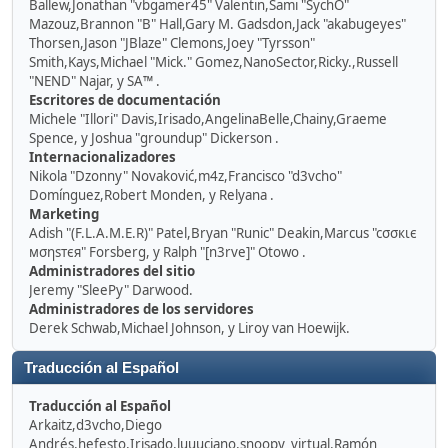
Ballew,Jonathan "vbgamer45" Valentin,Sami "SychO"
Mazouz,Brannon "B" Hall,Gary M. Gadsdon,Jack "akabugeyes"
Thorsen,Jason "JBlaze" Clemons,Joey "Tyrsson"
Smith,Kays,Michael "Mick." Gomez,NanoSector,Ricky.,Russell
"NEND" Najar, y SA™ .
Escritores de documentación
Michele "Illori" Davis,Irisado,AngelinaBelle,Chainy,Graeme
Spence, y Joshua "groundup" Dickerson .
Internacionalizadores
Nikola "Dzonny" Novaković,m4z,Francisco "d3vcho"
Domínguez,Robert Monden, y Relyana .
Marketing
Adish "(F.L.A.M.E.R)" Patel,Bryan "Runic" Deakin,Marcus "cσσкιє
мσηѕтєя" Forsberg, y Ralph "[n3rve]" Otowo .
Administradores del sitio
Jeremy "SleePy" Darwood.
Administradores de los servidores
Derek Schwab,Michael Johnson, y Liroy van Hoewijk.
Traducción al Español
Traducción al Español
Arkaitz,d3vcho,Diego
Andrés,hefesto,Irisado,luuuciano,snoopy_virtual,Ramón