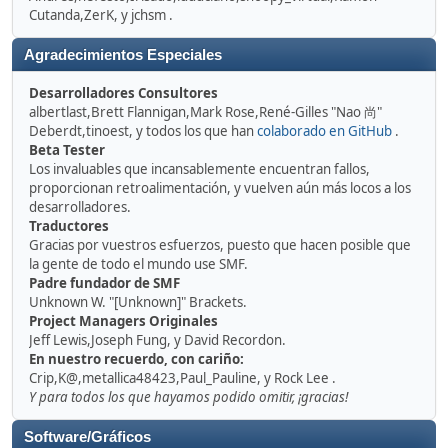
Cutanda,ZerK, y jchsm .
Agradecimientos Especiales
Desarrolladores Consultores
albertlast,Brett Flannigan,Mark Rose,René-Gilles "Nao 尚"
Deberdt,tinoest, y todos los que han
colaborado en GitHub
.
Beta Tester
Los invaluables que incansablemente encuentran fallos,
proporcionan retroalimentación, y vuelven aún más locos a los
desarrolladores.
Traductores
Gracias por vuestros esfuerzos, puesto que hacen posible que
la gente de todo el mundo use SMF.
Padre fundador de SMF
Unknown W. "[Unknown]" Brackets.
Project Managers Originales
Jeff Lewis,Joseph Fung, y David Recordon.
En nuestro recuerdo, con cariño:
Crip,K@,metallica48423,Paul_Pauline, y Rock Lee .
Y para todos los que hayamos podido omitir, ¡gracias!
Software/Gráficos