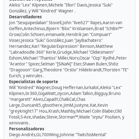
Aleksi "Lex" Kilpinen,Michele "Illori" Davis,Jessica "Suki"
González, y Will "Kindred" Wagner .
Desarrolladores
Jon "Sesquipedalian" Stovell,John "live627" Rayes,Aaron van
Geffen,Antechinus,Bjoern "Bloc" Kristiansen,Brad "IchBin™"
Grow,Colin Schoen,emanuele,Hendrik Jan "Compuart"
Visser,Jessica "Suki" González,Juan "JayBachatero"
Hernandez,Karl "RegularExpression" Benson,Matthew
"Labradoodle-360" Kerle,Grudge,Michael "Oldiesmann"
Eshom,Michael "Thantos" Miller,Norv,Oscar "Ozp" Rydhé,Peter
"Arantor" Spicer,Selman "[SiNaN]" Eser,Shawn Bulen,Shitiz
"Dragooon" Garg,Theodore "Orstio" Hildebrandt,Thorsten "TE"
Eurich, y winrules .
Especialistas de soporte
Will "Kindred" Wagner,Doug Heffernan,lurkalot,Aleksi "Lex"
Kilpinen,br360,GigaWatt,ziycon,Adam Tallon,Bigguy,Bruno
"margarett" Alves,CapadY,ChalkCat,Chas
Large,Duncan85,gbsothere,JimM,Justyne,Kat,Kevin
"greyknight17" Hou,Krash,Mashby,Michael Colin Blaber,Old
Fossil,S-Ace,shadav,Steve,Storman™,Wade "sησω" Poulsen, y
xenovanis .
Personalizadores
Diego Andrés,GL700Wing,Johnnie "TwitchisMental"