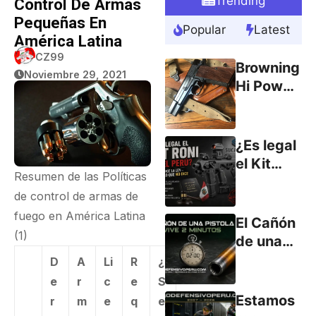
Trending
Control De Armas
Pequeñas En
Popular
Latest
América Latina
CZ99
Browning
Noviembre 29, 2021
Hi Power
9mm
(parte 1)
¿Es legal
el Kit
Resumen de las Políticas
RONI en
de control de armas de
el Perú?
fuego en América Latina
Lo que
El Cañón
(1)
dice la
de una
ley… y lo
Pistola
D
A
Li
R
¿
que no
Vive
e
r
c
e
S
dice.
Menos
Estamos
r
m
e
q
e
de 2