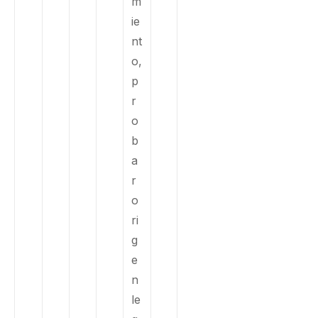
m
ie
nt
o,
p
r
o
b
a
r
o
ri
g
e
n
le