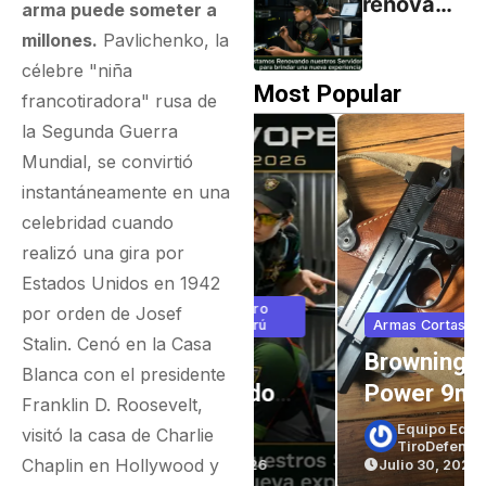
renovand
arma puede someter a
Minutos:
o
millones.
Pavlichenko, la
El
servidore
célebre "niña
Secreto
s para
Most Popular
francotiradora" rusa de
Detrás
brindar
la Segunda Guerra
del
una
Mundial, se convirtió
Desgaste
nueva
instantáneamente en una
experien
celebridad cuando
cia
realizó una gira por
Estados Unidos en 1942
Noticias En Tiro
por orden de Josef
Defensivo Perú
Armas Cortas
Stalin. Cenó en la Casa
Estamos
Browning Hi
Blanca con el presidente
Renovando
Power 9mm
Franklin D. Roosevelt,
Servidores
(parte 1)
Equipo Editorial
visitó la casa de Charlie
CZ99
TiroDefensivoPeru
:
Para Brindar
Chaplin en Hollywood y
Julio 26, 2026
Julio 30, 2026