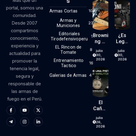
S
Más que un
portal, somos una
Armas Cortas
10
comunidad.
Armas y
Desde 2007
23
Municiones
compartimos
Editoriales
Browni
¿Es
1
conocimiento,
Tirodefensivoperu
Ng Hi
Legal
experiencia y
EL Rincon de
Power
El Kit
8
julio
julio
Tomate
actualidad para
9mm
RONI
30,
30,
(parte
En El
2026
2026
Entrenamiento
promover la
16
1)
Perú?
Tactico
tenencia legal,
Lo
Galerias de Armas
4
segura y
Que
responsable de
Dice
La
las armas de
Ley… Y
fuego en el Perú.
Lo
El
Que
Cañón
No
De
julio
Dice.
Una
26,
Pistola
2026
Vive