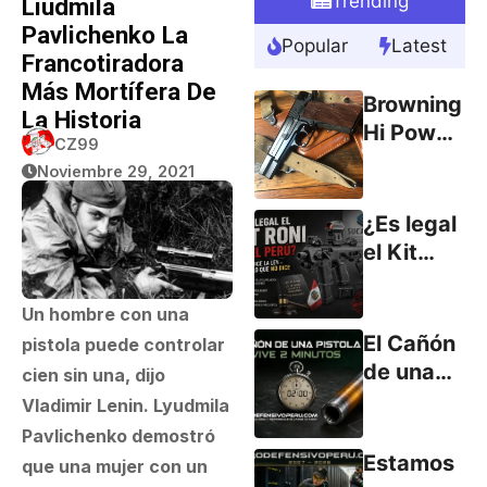
Trending
Liudmila
Pavlichenko La
Popular
Latest
Francotiradora
Más Mortífera De
Browning
La Historia
Hi Power
CZ99
9mm
Noviembre 29, 2021
(parte 1)
¿Es legal
el Kit
RONI en
el Perú?
Un hombre con una
Lo que
El Cañón
pistola puede controlar
dice la
de una
cien sin una, dijo
ley… y lo
Pistola
Vladimir Lenin. Lyudmila
que no
Vive
Pavlichenko demostró
dice.
Menos
Estamos
que una mujer con un
de 2