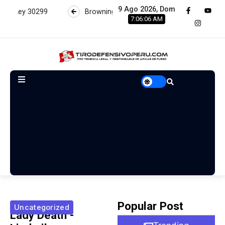
9 Ago 2026, Dom
Browning Hi Power 9mm (parte 1)
¿Es legal el Kit RONI
7:06:07 AM
Popular Post
Uncategorized
Lady Death -