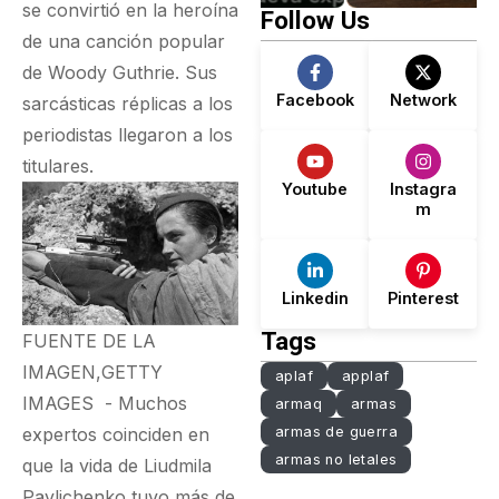
Una Nueva
se convirtió en la heroína
Follow Us
Experiencia
de una canción popular
de Woody Guthrie. Sus
Facebook
Network
sarcásticas réplicas a los
periodistas llegaron a los
titulares.
Youtube
Instagra
m
Linkedin
Pinterest
Tags
FUENTE DE LA
IMAGEN,
GETTY
aplaf
applaf
IMAGES -
Muchos
armaq
armas
armas de guerra
expertos coinciden en
armas no letales
que la vida de Liudmila
Pavlichenko tuvo más de