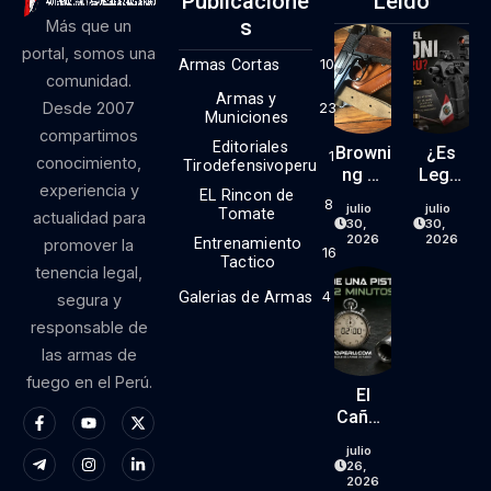
Publicacione
Leído
S
Más que un
portal, somos una
Armas Cortas
10
comunidad.
Armas y
Desde 2007
23
Municiones
compartimos
Editoriales
Browni
¿Es
1
conocimiento,
Tirodefensivoperu
Ng Hi
Legal
experiencia y
EL Rincon de
Power
El Kit
8
julio
julio
Tomate
actualidad para
9mm
RONI
30,
30,
(parte
En El
2026
2026
Entrenamiento
promover la
16
1)
Perú?
Tactico
tenencia legal,
Lo
Galerias de Armas
4
segura y
Que
responsable de
Dice
La
las armas de
Ley… Y
fuego en el Perú.
Lo
El
Que
Cañón
No
De
julio
Dice.
Una
26,
Pistola
2026