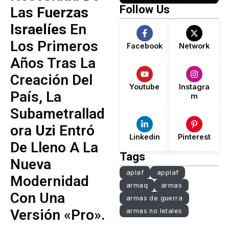
Lo Que No
El
Follow Us
Las
Fuerzas
Dice.
De
Israelíes
En
D
Los Primeros
Facebook
Network
Años Tras La
Creación Del
Youtube
Instagra
País, La
m
Subametrallad
Ora
Uzi
Entró
Linkedin
Pinterest
De Lleno A La
Tags
Nueva
aplaf
applaf
Modernidad
armaq
armas
Con Una
armas de guerra
Versión «Pro».
armas no letales