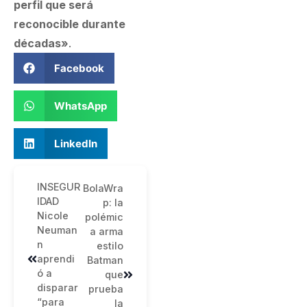
perfil que será
reconocible durante
décadas»
.
Facebook
WhatsApp
LinkedIn
INSEGUR
BolaWra
IDAD
p: la
Nicole
polémic
Neuman
a arma
n
estilo
aprendi
Batman
ó a
que
disparar
prueba
“para
la