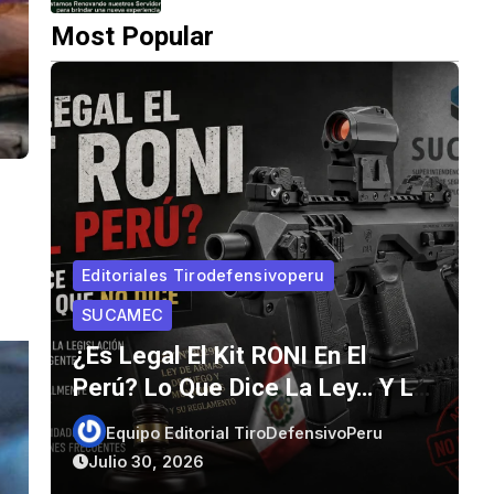
Most Popular
Armas Y Municiones
El Cañón De Una Pistola Vive
o
Menos De 2 Minutos: El Secreto
Detrás Del Desgaste
CZ99
Julio 26, 2026