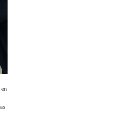
 en
ías