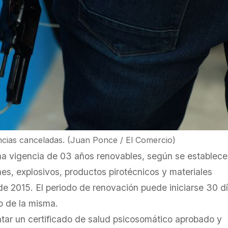
ncias canceladas. (Juan Ponce / El Comercio)
na vigencia de 03 años renovables, según se establece
s, explosivos, productos pirotécnicos y materiales
 de 2015. El periodo de renovación puede iniciarse 30 d
o de la misma.
tar un certificado de salud psicosomático aprobado y