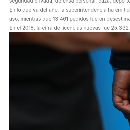
seguridad privada, defensa personal, caza, deporte
En lo que va del año, la superintendencia ha emiti
uso, mientras que 13.461 pedidos fueron desestim
En el 2018, la cifra de licencias nuevas fue 25.332.