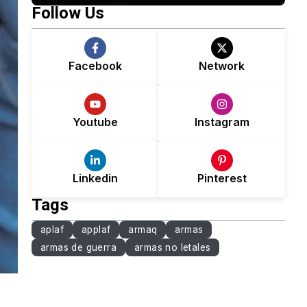
Follow Us
Facebook
Network
Youtube
Instagram
Linkedin
Pinterest
Tags
aplaf
applaf
armaq
armas
armas de guerra
armas no letales