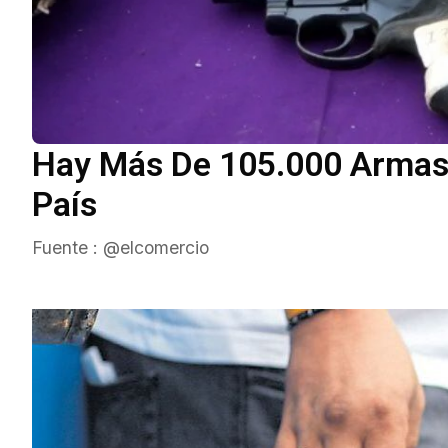
Hay Más De 105.000 Armas 
País
Fuente :
@elcomercio
Armas Cortas
vo Perú
Browning Hi Power 9mm 
o Servidores
1)
ueva
Equipo Editorial TiroDefensivo
Julio 30, 2026