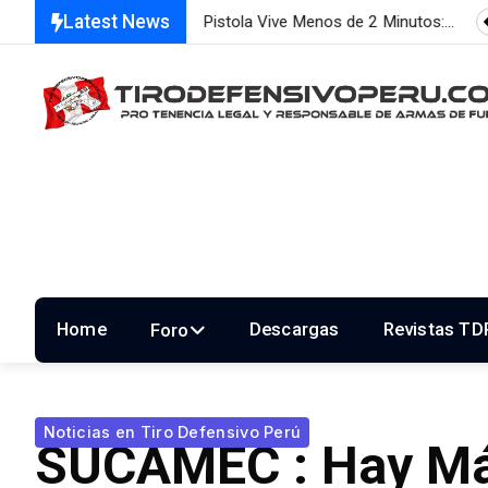
Latest News
istola Vive Menos de 2 Minutos:…
Estamos renovando servid
Home
Descargas
Revistas TD
Foro
Noticias en Tiro Defensivo Perú
SUCAMEC : Hay Má