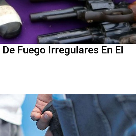
De Fuego Irregulares En El
Editoriales Tirodefensivoperu
SUCAMEC
(parte
¿Es Legal El Kit RONI En El
Perú? Lo Que Dice La Ley… Y L
Que No Dice.
Peru
Equipo Editorial TiroDefensivoPeru
Julio 30, 2026