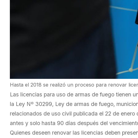
Hasta el 2018 se realizó un proceso para renovar lice
Las licencias para uso de armas de fuego tienen u
la Ley Nº 30299, Ley de armas de fuego, municione
relacionados de uso civil publicada el 22 de enero
antes y solo hasta 90 días después del vencimient
Quienes deseen renovar las licencias deben presen