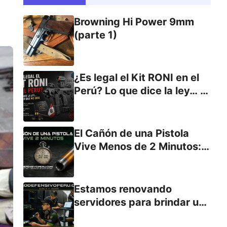
Browning Hi Power 9mm
(parte 1)
¿Es legal el Kit RONI en el
Perú? Lo que dice la ley… y
lo que no dice.
El Cañón de una Pistola
Vive Menos de 2 Minutos:
El Secreto Detrás del
Desgaste
Estamos renovando
servidores para brindar una
nueva experiencia