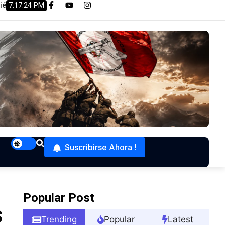
ié
7:17:26 PM
eventivo de CZ Shadow 2
Proyecto de Modificación de la L
Suscribirse Ahora !
Popular Post
s
Trending
Popular
Latest