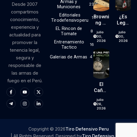
Armas y
Desde 2007
23
Municiones
compartimos
Editoriales
Browni
¿Es
1
conocimiento,
Tirodefensivoperu
Ng Hi
Legal
experiencia y
EL Rincon de
Power
El Kit
8
julio
julio
Tomate
actualidad para
9mm
RONI
30,
30,
(parte
En El
2026
2026
Entrenamiento
promover la
16
1)
Perú?
Tactico
tenencia legal,
Lo
Galerias de Armas
4
segura y
Que
responsable de
Dice
La
las armas de
Ley… Y
fuego en el Perú.
Lo
El
Que
Cañón
No
De
julio
Dice.
Una
26,
Pistola
2026
Vive
Menos
De 2
Copyright © 2026
Tiro Defensivo Peru
Minuto
| All Rights Reserved. Designed by
Tiro Defensivo Peru
.