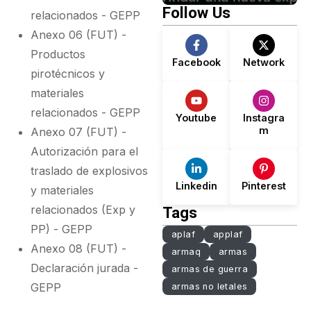
El Secreto
Una Nueva
Follow Us
relacionados - GEPP
Detrás Del
Experiencia
Anexo 06 (FUT) -
Desgaste
Productos
Facebook
Network
pirotécnicos y
materiales
relacionados - GEPP
Youtube
Instagra
m
Anexo 07 (FUT) -
Autorización para el
traslado de explosivos
Linkedin
Pinterest
y materiales
relacionados (Exp y
Tags
PP) - GEPP
aplaf
applaf
Anexo 08 (FUT) -
armaq
armas
Declaración jurada -
armas de guerra
GEPP
armas no letales