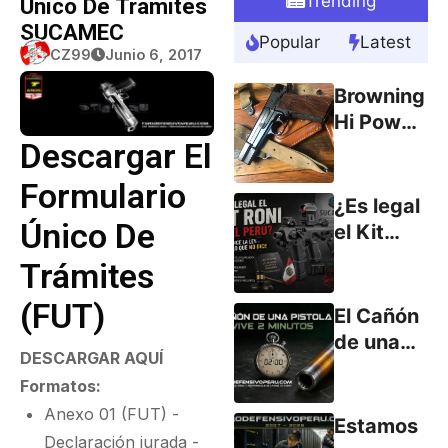
Trending
Único De Trámites
SUCAMEC
Popular
Latest
CZ99
Junio 6, 2017
Browning
Hi Power
Descargar El
9mm
(parte 1)
Formulario
¿Es legal
Único De
el Kit
RONI en
Trámites
el Perú?
(FUT)
Lo que
El Cañón
dice la
de una
DESCARGAR
AQUÍ
ley… y lo
Pistola
Formatos:
que no
Vive
dice.
Anexo 01 (FUT) -
Menos
Estamos
Declaración jurada -
de 2