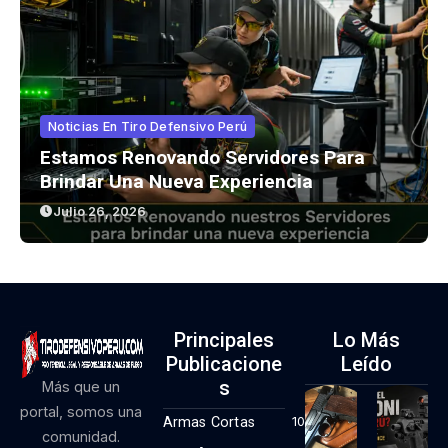
Noticias En Tiro Defensivo Perú
Estamos Renovando Servidores Para
Brindar Una Nueva Experiencia
Julio 26, 2026
Principales
Lo Más
Publicacione
Leído
S
Más que un
portal, somos una
Armas Cortas
10
comunidad.