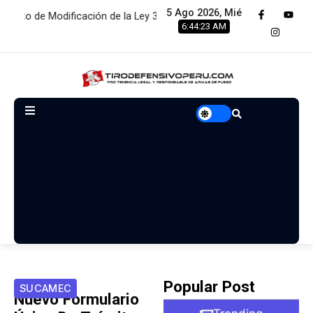
5 Ago 2026, Mié
odificación de la Ley 30299
Browning Hi Power 9mm (par
6:44:24 AM
Popular Post
SUCAMEC
Nuevo Formulario