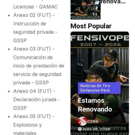
renovand
Licencias - GAMAC
Minutos:
o
El
Anexo 02 (FUT) -
servidore
Secreto
Instrucción de
s para
Most Popular
Detrás
seguridad privada -
brindar
del
una
GSSP
Desgaste
nueva
Anexo 03 (FUT) -
experien
Comunicación de
cia
inicio de prestación de
servicio de seguridad
privada - GSSP
Armas Y
Noticias En Tiro
Anexo 04 (FUT) -
Municiones
Defensivo Perú
Declaración jurada -
El Cañón De
Estamos
GSSP
l
Una Pistola
Renovando
Anexo 05 (FUT) -
e
Vive Menos
Servidores
CZ99
CZ99
Explosivos y
eru
 Y
De 2 Minutos:
Para Brindar
Julio 26, 2026
Julio 26, 2026
materiales