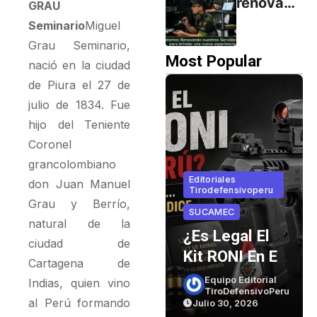
renovand
GRAU
Minutos:
o
Seminario
Miguel
El
servidore
Grau Seminario,
Secreto
s para
Most Popular
nació en la ciudad
Detrás
brindar
de Piura el 27 de
del
una
julio de 1834. Fue
Desgaste
nueva
hijo del Teniente
experien
Coronel
cia
grancolombiano
Editoriales
don Juan Manuel
Tirodefensivoperu
Armas Y
Grau y Berrío,
SUCAMEC
Municiones
natural de la
¿Es Legal El
El Cañón De
ciudad de
Kit RONI En El
Una Pistola
Cartagena de
Perú? Lo Que
Vive Menos
l
Equipo Editorial
Indias, quien vino
CZ99
Peru
TiroDefensivoPeru
Dice La Ley… Y
De 2 Minutos:
al Perú formando
Julio 30, 2026
Julio 26, 2026