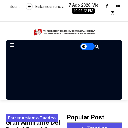
7 Ago 2026, Vie
stamos renovando servidores para brindar una nueva experiencia
10:08:43 PM
Popular Post
Entrenamiento Tactico
Gran Almirante Del