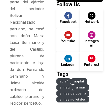
Lo Que No
El Secreto
parte del ejército
Follow Us
Dice.
Detrás Del
del Libertador
Desgaste
Bolívar.
Facebook
Network
Nacionalizado
peruano, se casó
con doña María
Youtube
Instagra
Luisa Seminario y
m
del Castillo,
piurana de
nacimiento e hija
Linkedin
Pinterest
de don Fernando
Tags
Seminario y
aplaf
applaf
Jaime, alcalde
armaq
armas
ordinario del
armas de guerra
cabildo piurano y
armas no letales
regidor perpetuo.